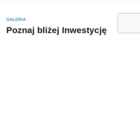
GALERIA
Poznaj bliżej Inwestycję
Starowiejska
W tej sekcji prezentujemy materiały wizualne dotyczące
inwestycji przy ul. Starowiejskiej w Siedlcach. Galeria
pokazuje zarówno wygląd budynku, jak i jego najbliższe
otoczenie w tej części miasta.