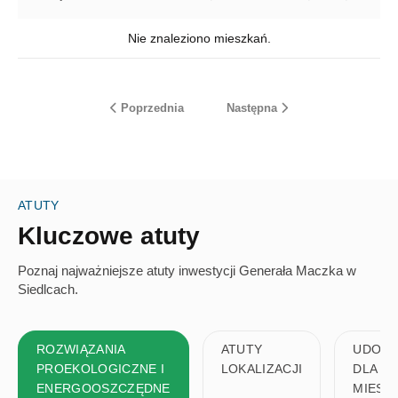
29 m²
99 m²
Nie znaleziono mieszkań.
CENA [ZŁ]
368,550 zł
1,093,184 zł
Poprzednia
Następna
CENA ZA M² [ZŁ]
9,200 zł
20,910 zł
BUDYNEK
ATUTY
Kluczowe atuty
Poznaj najważniejsze atuty inwestycji Generała Maczka w
STATUS
Siedlcach.
ROZWIĄZANIA
ATUTY
UDOGO
PROEKOLOGICZNE I
LOKALIZACJI
DLA
FILTRY DODATKOWE
ENERGOOSZCZĘDNE
MIESZ