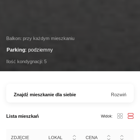
Parking:
podziemny
Ilość kondygnacji:
5
Ogrodzenie terenu:
Tak
Metraże mieszkań:
od 34 do 75 m²
Standard wykończenia:
deweloperski
Znajdź mieszkanie dla siebie
Rozwiń
Balkon:
przy każdym mieszkaniu
WIDOK BUDYNKU
WIDOK LISTY
Lista mieszkań
Widok:
2
METRAŻ [M
]
ZDJĘCIE
LOKAL
CENA