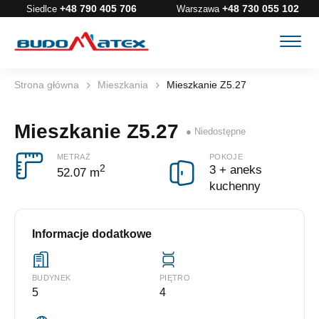
+48 790 405 706
+48 730 055 102
Siedlce
Warszawa
Strona główna
Mieszkania
Mieszkanie Z5.27
Mieszkanie Z5.27
METRAŻ
POKOJE
2
3 + aneks
52.07 m
kuchenny
Informacje dodatkowe
BUDYNEK
PIĘTRO
5
4