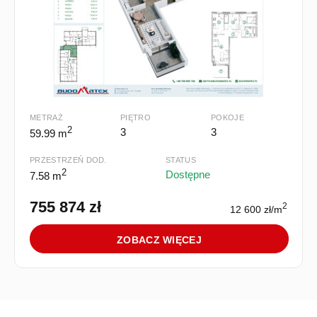
METRAŻ
PIĘTRO
POKOJE
2
3
3
59.99 m
PRZESTRZEŃ DOD.
STATUS
2
Dostępne
7.58 m
755 874 zł
2
12 600 zł/m
ZOBACZ WIĘCEJ