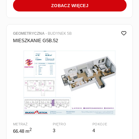
ZOBACZ WIĘCEJ
GEOMETRYCZNA
- BUDYNEK 5B
MIESZKANIE G5B.52
METRAŻ
PIĘTRO
POKOJE
2
3
4
66.48 m