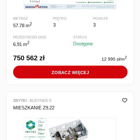
METRAŻ
PIĘTRO
POKOJE
2
3
3
57.78 m
PRZESTRZEŃ DOD.
STATUS
2
Dostępne
6.91 m
750 562 zł
2
12 990 zł/m
ZOBACZ WIĘCEJ
ZBYTKI
- BUDYNEK 9
MIESZKANIE Z9.22