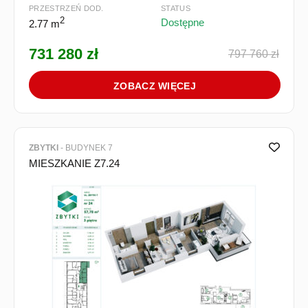
PRZESTRZEŃ DOD.
STATUS
2
Dostępne
2.77 m
731 280 zł
797 760 zł
ZOBACZ WIĘCEJ
ZBYTKI
- BUDYNEK 7
MIESZKANIE Z7.24