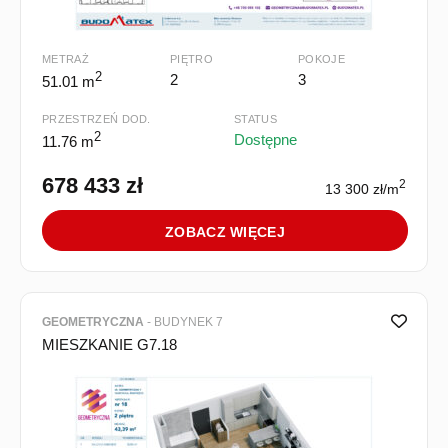
METRAŻ
PIĘTRO
POKOJE
2
2
3
51.01 m
PRZESTRZEŃ DOD.
STATUS
2
Dostępne
11.76 m
678 433 zł
2
13 300 zł/m
ZOBACZ WIĘCEJ
GEOMETRYCZNA
- BUDYNEK 7
MIESZKANIE G7.18