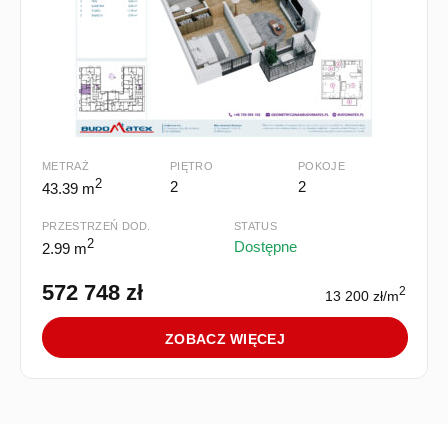
METRAŻ
PIĘTRO
POKOJE
2
2
2
43.39 m
PRZESTRZEŃ DOD.
STATUS
2
Dostępne
2.99 m
572 748 zł
2
13 200 zł/m
ZOBACZ WIĘCEJ