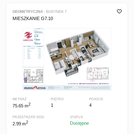
GEOMETRYCZNA
- BUDYNEK 7
MIESZKANIE G7.10
METRAŻ
PIĘTRO
POKOJE
2
1
4
75.65 m
PRZESTRZEŃ DOD.
STATUS
2
Dostępne
2.99 m