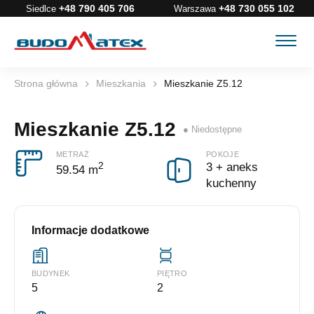
+48 790 405 706
+48 730 055 102
Siedlce
Warszawa
Strona główna
Mieszkania
Mieszkanie Z5.12
Mieszkanie Z5.12
METRAŻ
POKOJE
2
3 + aneks
59.54 m
kuchenny
Informacje dodatkowe
BUDYNEK
PIĘTRO
5
2