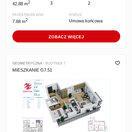
2
3
2
42.88 m
PRZESTRZEŃ DOD.
STATUS
2
Umowa końcowa
7.88 m
ZOBACZ WIĘCEJ
GEOMETRYCZNA
- BUDYNEK 7
MIESZKANIE G7.51